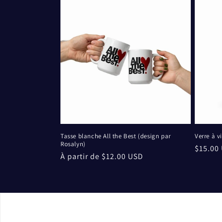
Tasse blanche All the Best (design par
Verre à v
Rosalyn)
Prix
$15.00
Prix
À partir de $12.00 USD
habitu
habituel