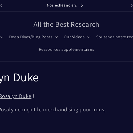
Nos échéanciers
All the Best Research
Deep Dives/Blog Posts
Our Videos
Soutenez notre re
Ressources supplémentaires
lyn Duke
Rosalyn Duke
!
 Rosalyn conçoit le merchandising pour nous,