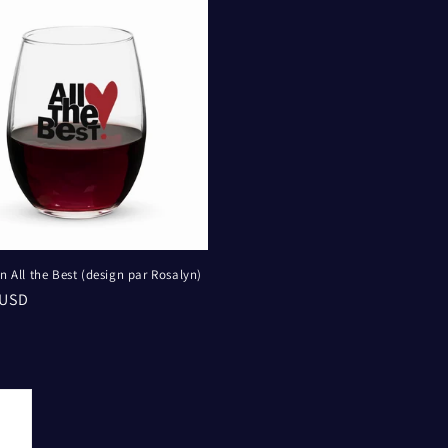
in All the Best (design par Rosalyn)
 USD
el