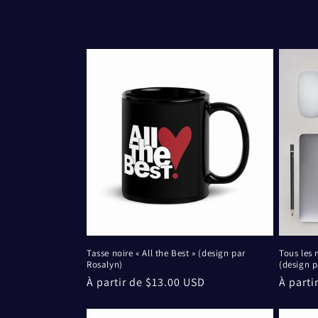
e
c
t
i
o
n
:
Tasse noire « All the Best » (design par
Tous les 
Rosalyn)
(design p
Prix
À partir de $13.00 USD
Prix
À parti
habituel
habitu