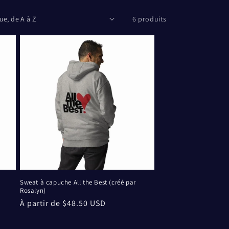
6 produits
Sweat à capuche All the Best (créé par
Rosalyn)
Prix
À partir de $48.50 USD
habituel