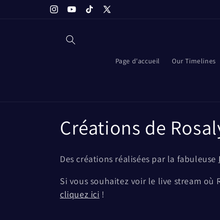
et
Bienvenue dans toutes les meilleures recherches
passer
Instagram
YouTube
TikTok
X
au
(Twitter)
contenu
Page d'accueil
Our Timelines
C
Créations de Rosa
o
Des créations réalisées par la fabuleuse
l
Si vous souhaitez voir le live stream où
cliquez ici
!
l