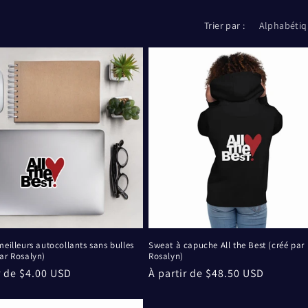
Trier par :
meilleurs autocollants sans bulles
Sweat à capuche All the Best (créé par
ar Rosalyn)
Rosalyn)
r de $4.00 USD
Prix
À partir de $48.50 USD
el
habituel