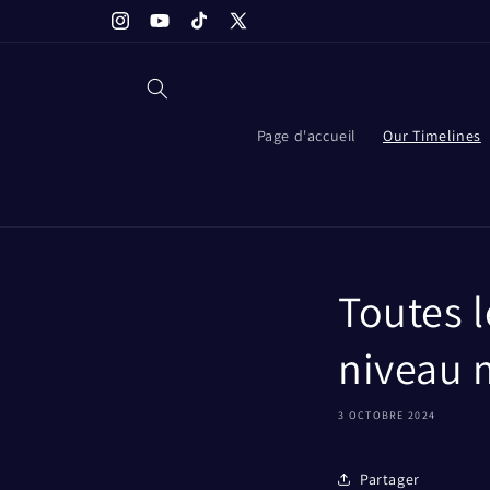
et
passer
Instagram
YouTube
TikTok
X
au
(Twitter)
contenu
Page d'accueil
Our Timelines
Toutes 
niveau 
3 OCTOBRE 2024
Partager