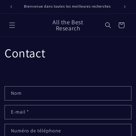
et
passer
Bienvenue dans toutes les meilleures recherches
au
contenu
All the Best
Panier
Research
Contact
F
Nom
o
r
E-mail
*
m
u
l
Numéro de téléphone