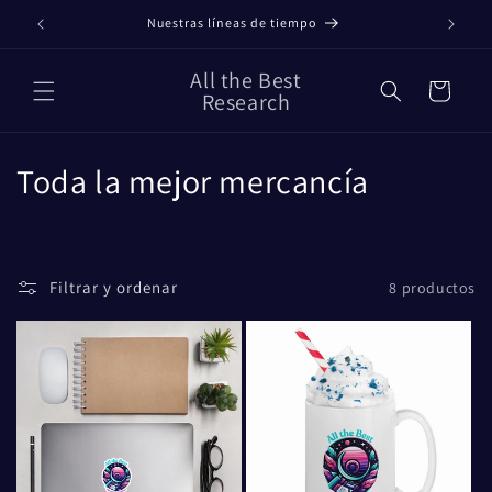
Ir
directamente
Nuestras líneas de tiempo
al contenido
All the Best
Carrito
Research
C
Toda la mejor mercancía
o
l
Filtrar y ordenar
8 productos
e
c
c
i
ó