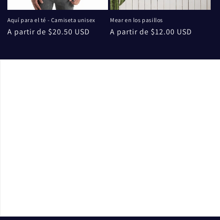
Aquí para el té - Camiseta unisex
Mear en los pasillos
Precio
A partir de $20.50 USD
Precio
A partir de $12.00 USD
habitual
habitual