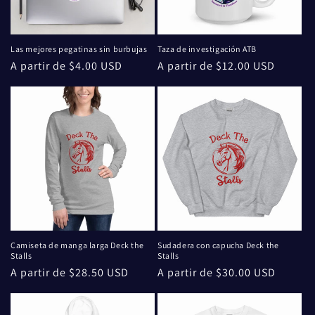
n
:
Las mejores pegatinas sin burbujas
Taza de investigación ATB
Precio
A partir de $4.00 USD
Precio
A partir de $12.00 USD
habitual
habitual
Camiseta de manga larga Deck the
Sudadera con capucha Deck the
Stalls
Stalls
Precio
A partir de $28.50 USD
Precio
A partir de $30.00 USD
habitual
habitual