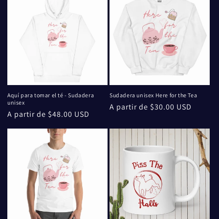
Aquí para tomar el té - Sudadera
Sudadera unisex Here for the Tea
unisex
Precio
A partir de $30.00 USD
Precio
A partir de $48.00 USD
habitual
habitual